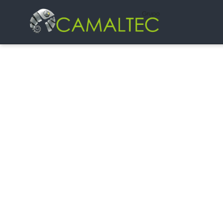
Desar
Android concentra una base enorme 
ofrec