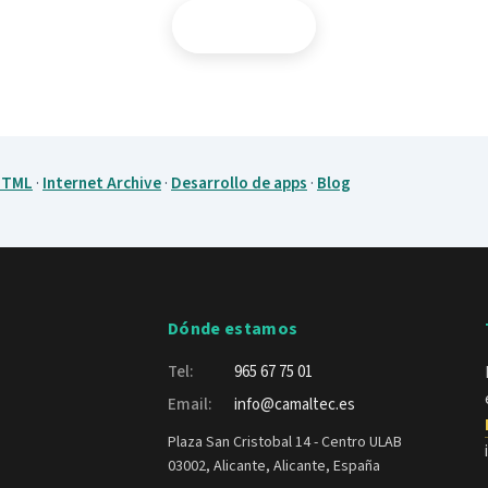
Contactar
HTML
·
Internet Archive
·
Desarrollo de apps
·
Blog
Dónde estamos
Tel:
965 67 75 01
Email:
info@camaltec.es
Plaza San Cristobal 14 - Centro ULAB
03002, Alicante, Alicante, España