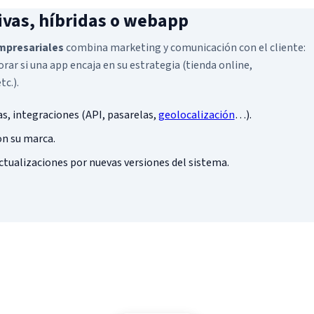
ivas, híbridas o webapp
empresariales
combina marketing y comunicación con el cliente:
rar si una app encaja en su estrategia (tienda online,
tc.).
s, integraciones (API, pasarelas,
geolocalización
…).
on su marca.
actualizaciones por nuevas versiones del sistema.
¿App Android para su negocio?