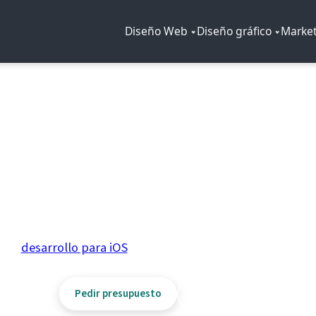
Diseño Web
Diseño gráfico
Market
GOOGLE PLAY · KOTLIN / ENTORNO NATIVO
rollo de aplicaciones
A
de dispositivos: una app bien planteada puede ser canal
emos
desarrollo para iOS
cuando el proyecto exige las dos 
Pedir presupuesto
Consultar