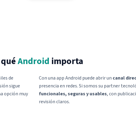
 qué
Android
importa
iles de
Con una app Android puede abrir un
canal dire
sión sigue
presencia en redes. Si somos su partner tecnoló
na opción muy
funcionales, seguras y usables
, con publicac
revisión claros.