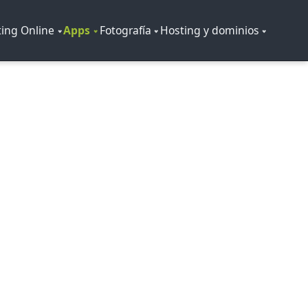
ing Online
Apps
Fotografía
Hosting y dominios
ndroid
 de venta, soporte y marca. También
tiendas.