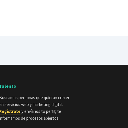
Talento
Buscamos personas que quieran crecer
en servicios web y marketing digital.
Regístrate
y envíanos tu perfil; te
informamos de procesos abiertos.