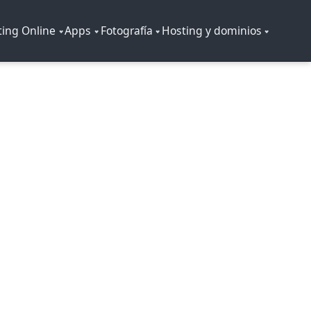
ing Online
Apps
Fotografía
Hosting y dominios
o online
 cercano, procesos claros y entregas que