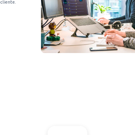
cliente.
esitas asesoramiento? Llámanos o escrí
Contactar