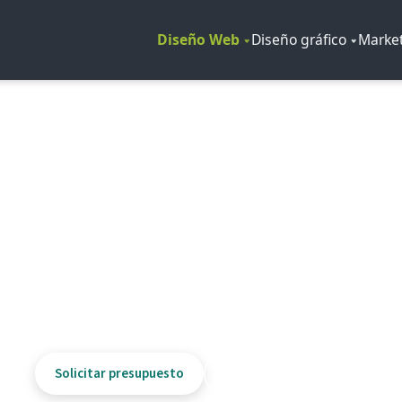
Diseño Web
Diseño gráfico
Market
AGENCIA DIGITAL · ALICANTE
canales para tu negoci
co y presencia digital alineada con tus objetivos. Equipo
puedes medir.
Solicitar presupuesto
Hablar con el equipo