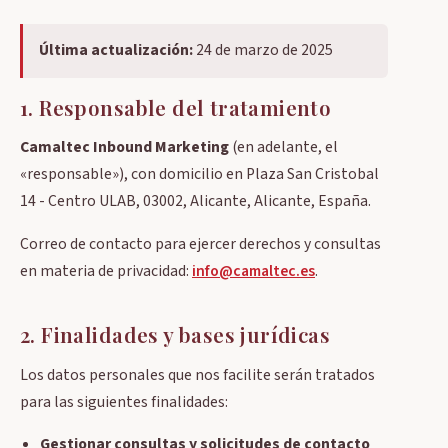
Posicionamiento SEM
Apps para abogados
Hosting Profesional Windows
Pago por conversión
Última actualización:
24 de marzo de 2025
Restaurantes
Hosting Plan Correo 10
Retargeting
Hosting Profesional Mac
1. Responsable del tratamiento
Notas de prensa
Migración de correo IMAP
Camaltec Inbound Marketing
(en adelante, el
Redes sociales
Servidor dedicado Linux administrado
«responsable»), con domicilio en Plaza San Cristobal
Redacción de contenidos
14 - Centro ULAB, 03002, Alicante, Alicante, España.
Certificado Seguridad SSL
Blog SEO Express
Asistencia remota
Correo de contacto para ejercer derechos y consultas
Vídeo marketing
en materia de privacidad:
info@camaltec.es
.
2. Finalidades y bases jurídicas
Los datos personales que nos facilite serán tratados
para las siguientes finalidades:
Gestionar consultas y solicitudes de contacto