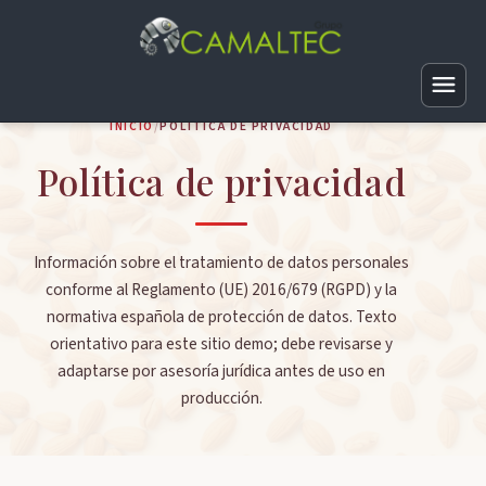
INICIO
/
POLÍTICA DE PRIVACIDAD
Política de privacidad
Web básica
Web corporativa
Logotipos
Tiendas virtuales
Vinilos
Información sobre el tratamiento de datos personales
Posicionamiento web
Mantenimiento web
conforme al Reglamento (UE) 2016/679 (RGPD) y la
Vectorización
SEO local
Android
normativa española de protección de datos. Texto
Directorios
Infografías
Penalizaciones SEO
orientativo para este sitio demo; debe revisarse y
iOS
Fotografía de producto
Traducción
adaptarse por asesoría jurídica antes de uso en
Tarjetas de visita
SEO marca blanca
Smart TV
producción.
A medida
Recuperación de dominios
Papelería
Auditoría SEO
Vender aplicaciones
TPV
Hosting SEO
Folletos
Link building
Sistema de geolocalización
APIs
Hosting Profesional Linux
Merchandising